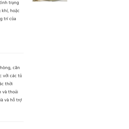
ngặt, tạo ra một huyền
tình trạng
thoại về chất lượng
 khí, hoặc
 trí của
phòng, căn
 với các tủ
ác thời
 và thoải
à và hỗ trợ