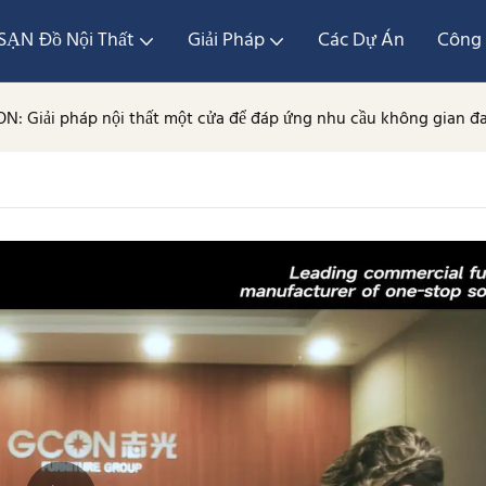
ẠN Đồ Nội Thất
Giải Pháp
Các Dự Án
Công 
ON: Giải pháp nội thất một cửa để đáp ứng nhu cầu không gian đ