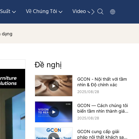
Suất
Về Chúng Tôi
Video
Phương Tiện Tr
a dạng
Đề nghị
GCON - Nội thất với tầm
nhìn & Độ chính xác
2025
08
28
GCON — Cách chúng tôi
biến tầm nhìn thành giá
trị
2025
08
28
GCON cung cấp giải
pháp nội thất khách sạn