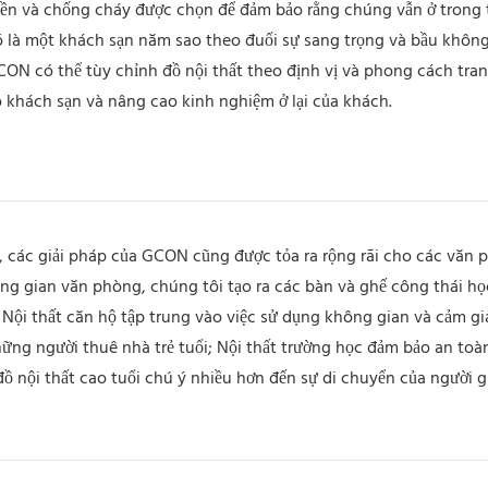
 bền và chống cháy được chọn để đảm bảo rằng chúng vẫn ở trong 
đó là một khách sạn năm sao theo đuổi sự sang trọng và bầu không
ON có thể tùy chỉnh đồ nội thất theo định vị và phong cách trang
 khách sạn và nâng cao kinh nghiệm ở lại của khách.
, các giải pháp của GCON cũng được tỏa ra rộng rãi cho các văn 
ông gian văn phòng, chúng tôi tạo ra các bàn và ghế công thái học
 Nội thất căn hộ tập trung vào việc sử dụng không gian và cảm gi
ững người thuê nhà trẻ tuổi; Nội thất trường học đảm bảo an toàn
ồ nội thất cao tuổi chú ý nhiều hơn đến sự di chuyển của người gi