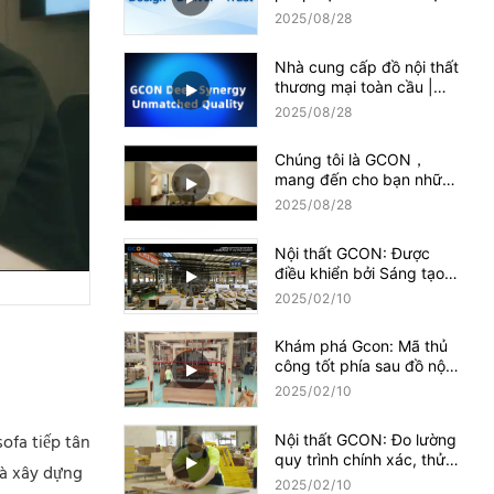
cao cấp như thế nào
2025
08
28
Nhà cung cấp đồ nội thất
thương mại toàn cầu |
Nhà sản xuất GCON kể
2025
08
28
từ 1995
Chúng tôi là GCON，
mang đến cho bạn những
thử thách chất lượng khó
2025
08
28
khăn nhất
Nội thất GCON: Được
điều khiển bởi Sáng tạo R
& D, được thí điểm theo
2025
02
10
quy mô sản xuất
Khám phá Gcon: Mã thủ
công tốt phía sau đồ nội
thất khách sạn
2025
02
10
ofa tiếp tân
Nội thất GCON: Đo lường
quy trình chính xác, thử
và xây dựng
nghiệm sản phẩm nghiêm
2025
02
10