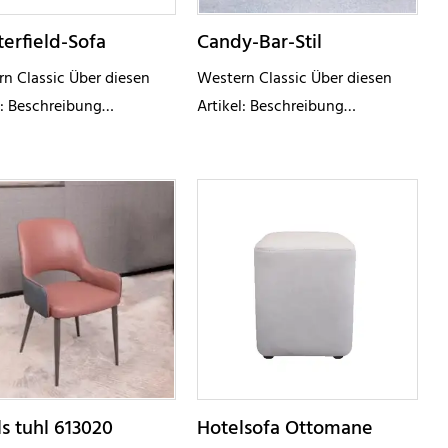
erfield-Sofa
Candy-Bar-Stil
n Classic Über diesen
Western Classic Über diesen
l: Beschreibung
Artikel: Beschreibung
fikationen Modellnummer
Spezifikationen Modellnummer
bmessung
N/A Abmessung
spezifisch
Kundenspezifisch
material Stoff
Bezugsmaterial PU-Leder
terial Massivholz
Beinmaterial Massivholz
le Chesterfield-Sitz
Merkmale
Kissen x
s tuhl 613020
Hotelsofa Ottomane