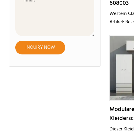
Inhalt
608003
Western Cla
Artikel: Be
Spezifikat
608003 Ab
Farbe gemis
INQUIRY NOW
Stoff Merkm
Musterverfü
Musterzahl
Modulare
Kleidersc
offener T
Dieser Klei