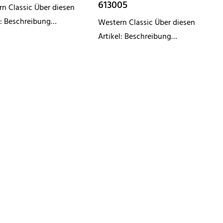
613005
n Classic Über diesen
l: Beschreibung
Western Classic Über diesen
fikationen Modellnummer
Artikel: Beschreibung
0 Abmessung
Spezifikationen Modellnummer
84cm Farbe Steinrot
608005 Abmessung
material Kunstleder
30*30*40cm Farbe Blau/Orange
terial Metall Merkmale
Bezugsmaterial Lederartiges
rmlehne
Rahmenmaterial Massivholz
Merkmale Bestelldetails Muster