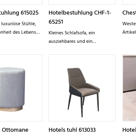
tuhlung 615025
Hotelbestuhlung CHF-1-
Chest
65251
 luxuriöse Stühle,
Wester
önheit des Lebens
Artike
Kleines Schlafsofa, ein
k bringen, egal ob
Spezi
ausziehbares und ein
mer, Schlafzimmer,
N/A A
ausziehbares Sofa sparen Platz.
er zu Hause oder
Kunden
Es nimmt nicht viel Platz ein, es
eich
Bezugs
gibt Sofas und Betten
Beinma
Merkma
Candy 
a Ottomane
Hotels tuhl 613033
Hotel