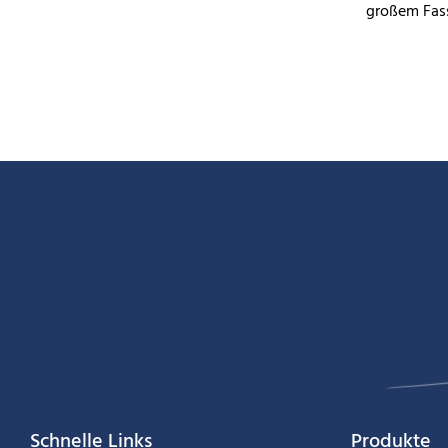
großem Fa
entspricht 
Umweltstan
importiert
Bodenrahmen
sehr dicken
einer stabi
Struktur
Schnelle Links
Produkte