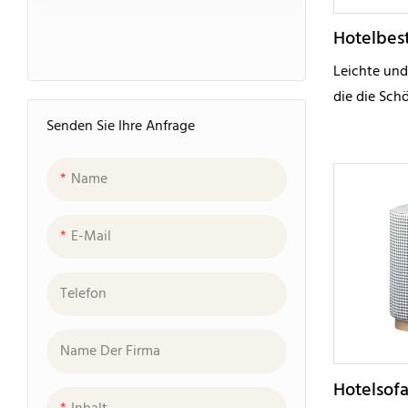
Hotelbes
Leichte und
die die Sch
zum Ausdruc
Senden Sie Ihre Anfrage
im Wohnzim
Arbeitszimm
Name
im Innenber
E-Mail
Telefon
Name Der Firma
Hotelsof