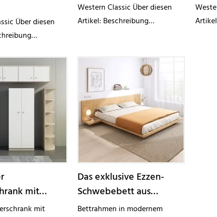
Western Classic Über diesen
Wester
Artikel: Beschreibung
Artike
ssic Über diesen
Spezifikationen Modellnummer
Spezi
schreibung
613033 Abmessung 48*50*86cm
61302
ionen Modellnummer
Farbe Khaki Bezugsmaterial PU-
50*50*
messung Φ30*39cm
Leder Rahmenmaterial Metall
Bezugs
cht Bezugsmaterial
Merkmale Bestelldetails Muster
Beinma
ale Bestelldetails
mit A
gbarkeit Auf Lager
ung
r
Das exklusive Ezzen-
hrank mit
Schwebebett aus
ür
Massivholz
derschrank mit
Bettrahmen in modernem