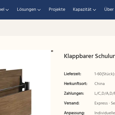
el
Lösungen
Projekte
Kapazität
Über
Klappbarer Schulun
Lieferzeit:
1-60(Stück)
Herkunftsort:
China
Zahlungen:
L/C,D/A,D/
Versand:
Express · Se
Anpassung:
Individuell