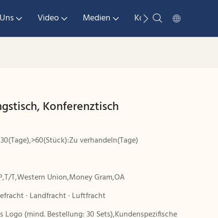
 Uns
Video
Medien
Kontaktieren Sie Uns
gstisch, Konferenztisch
:30(Tage),>60(Stück):Zu verhandeln(Tage)
P,T/T,Western Union,Money Gram,OA
efracht · Landfracht · Luftfracht
es Logo (mind. Bestellung: 30 Sets),Kundenspezifische