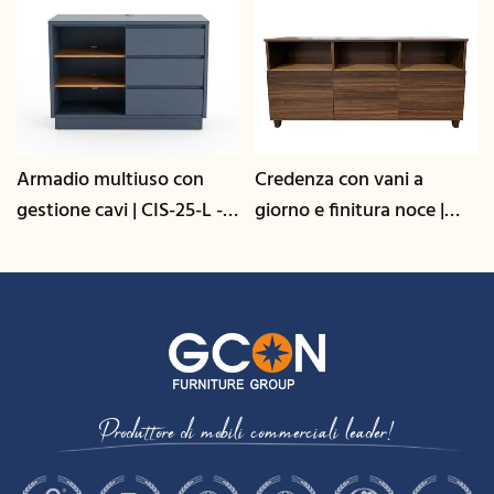
Credenza con vani a
Mobile contenitore e
giorno e finitura noce |
credenza moderni con
CIS-207 - GCON
molteplici scomparti |
GCON GR-303B-CG-L
Produttore di mobili commerciali leader!