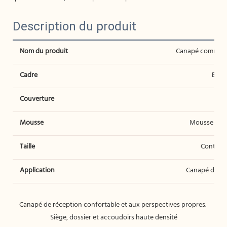
Description du produit
Nom du produit
Canapé commercia
Cadre
Bois 
Couverture
T
Mousse
Mousse haut
Taille
Contacte
Application
Canapé de ré
Canapé de réception confortable et aux perspectives propres. 