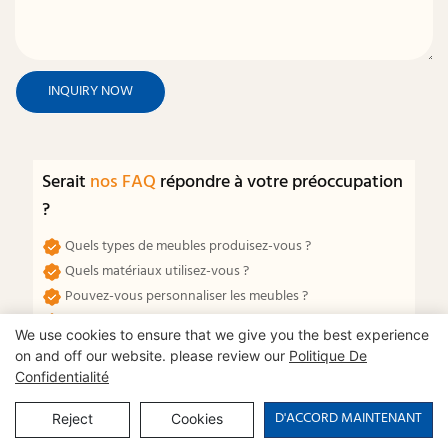
INQUIRY NOW
Serait
nos FAQ
répondre à votre préoccupation
?
Quels types de meubles produisez-vous ?
Quels matériaux utilisez-vous ?
Pouvez-vous personnaliser les meubles ?
Quelle est votre quantité minimum de commande
We use cookies to ensure that we give you the best experience
(MOQ) ?
on and off our website. please review our
Politique De
Quelle est la durée de votre délai de production ?
Confidentialité
Quelle est votre capacité de production ?
D'ACCORD MAINTENANT
Reject
Cookies
Afficher toutes les FAQ