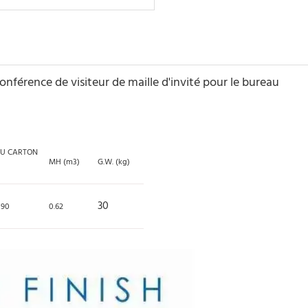
 de loisirs moderne bon marché de haute qualité avec le cuir d'un
onférence de visiteur de maille d'invité pour le bureau
aise de bureau ergonomique multifonctionnelle en maille
DU CARTON
MH (m3)
G.W. (kg)
30
090
0.62