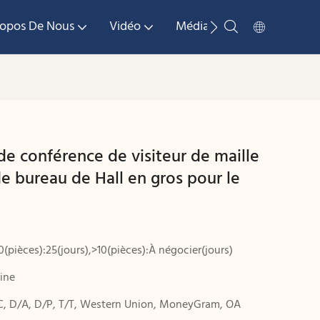
ropos De Nous
Vidéo
Médias
Nous Contac
de conférence de visiteur de maille
de bureau de Hall en gros pour le
10(pièces):25(jours),>10(pièces):À négocier(jours)
ine
C, D/A, D/P, T/T, Western Union, MoneyGram, OA