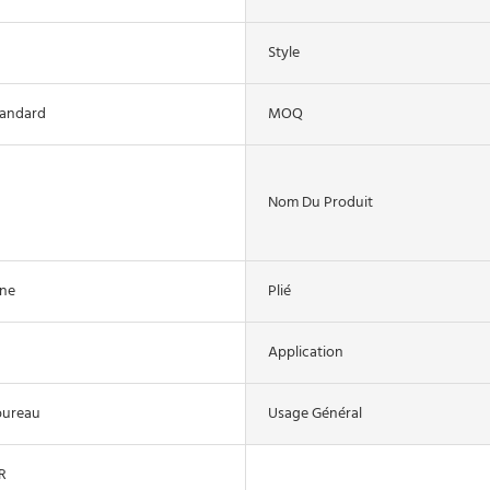
Style
tandard
MOQ
Nom Du Produit
ine
Plié
Application
bureau
Usage Général
R