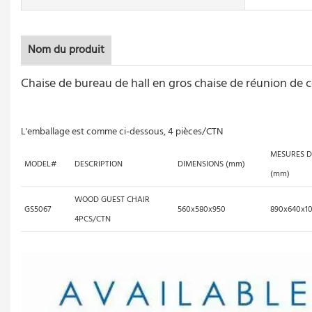
Chaise de salle à manger en bois de salle à manger de bureau
Nom du produit
Chaise de bureau de hall en gros chaise de réunion de c
Le fabricant fournit une chaise de bureau en maille, une ch
L'emballage est comme ci-dessous, 4 pièces/CTN
MESURES 
MODEL#
DESCRIPTION
DIMENSIONS (mm)
(mm)
WOOD GUEST CHAIR
GS5067
560x580x950
890x640x1
4PCS/CTN