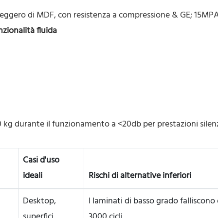
ù leggero di MDF, con resistenza a compressione & GE; 15MPA
nzionalità fluida
0 kg durante il funzionamento a <20db per prestazioni silen
Casi d'uso
ideali
Rischi di alternative inferiori
Desktop,
I laminati di basso grado falliscon
superfici
3000 cicli