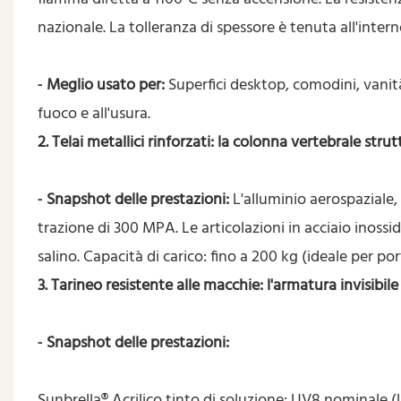
nazionale. La tolleranza di spessore è tenuta all'inter
Meglio usato per:
Superfici desktop, comodini, vani
-
fuoco e all'usura.
2. Telai metallici rinforzati: la colonna vertebrale strut
Snapshot delle prestazioni:
L'alluminio aerospaziale,
-
trazione di 300 MPA. Le articolazioni in acciaio inoss
salino. Capacità di carico: fino a 200 kg (ideale per po
3. Tarineo resistente alle macchie: l'armatura invisibile
Snapshot delle prestazioni:
-
Sunbrella® Acrilico tinto di soluzione: UV8 nominale (liv