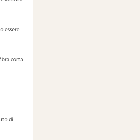
no essere
fibra corta
uto di