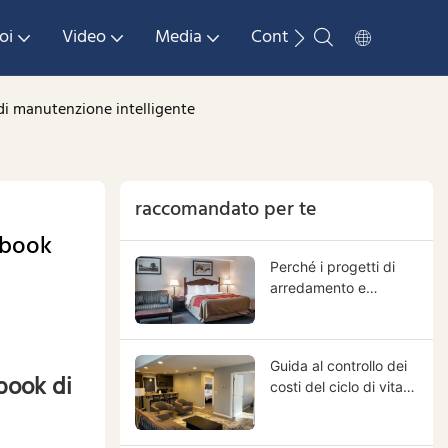
oi
Video
Media
Contattaci
k di manutenzione intelligente
raccomandato per te
ybook 
Perché i progetti di
arredamento e
attrezzature
alberghiere sfuggono
al controllo tra
Guida al controllo dei
progettisti, appaltatori
ybook di
costi del ciclo di vita
e fornitori e come
degli arredi alberghieri
porvi rimedio.
| Riduci i costi di