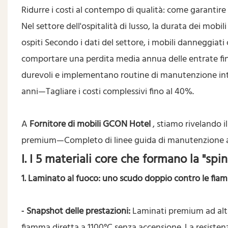
Ridurre i costi al contempo di qualità: come garantire
Nel settore dell'ospitalità di lusso, la durata dei mobil
ospiti Secondo i dati del settore, i mobili danneggiati
comportare una perdita media annua delle entrate fino 
durevoli e implementano routine di manutenzione intel
anni—Tagliare i costi complessivi fino al 40%.
A
Fornitore di mobili GCON Hotel
, stiamo rivelando i
premium—Completo di linee guida di manutenzione at
I. I 5 materiali core che formano la "sp
1. Laminato al fuoco: uno scudo doppio contro le fi
Snapshot delle prestazioni:
Laminati premium ad alta
-
fiamma diretta a 1100°C senza accensione. La resistenz