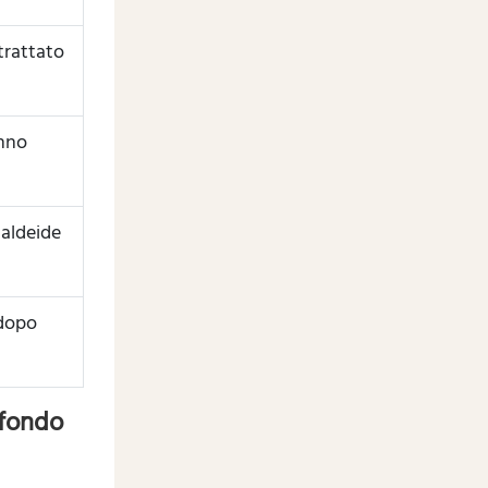
trattato
anno
aldeide
 dopo
ofondo