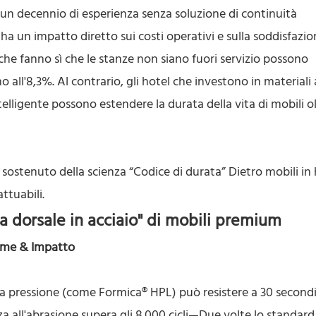
 un decennio di esperienza senza soluzione di continuità
i ha un impatto diretto sui costi operativi e sulla soddisfazio
 che fanno sì che le stanze non siano fuori servizio possono
all'8,3%. Al contrario, gli hotel che investono in material
ligente possono estendere la durata della vita di mobili olt
l sostenuto della scienza “Codice di durata” Dietro mobili in
tuabili.
ina dorsale in acciaio" di mobili premium
amme & Impatto
 pressione (come Formica® HPL) può resistere a 30 secondi
a all'abrasione supera gli 8.000 cicli—Due volte lo standard