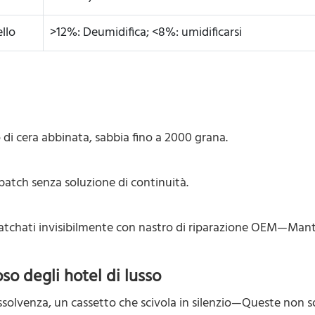
ello
>12%: Deumidifica; <8%: umidificarsi
o di cera abbinata, sabbia fino a 2000 grana.
r patch senza soluzione di continuità.
patchati invisibilmente con nastro di riparazione OEM—Manti
oso degli hotel di lusso
dissolvenza, un cassetto che scivola in silenzio—Queste non 