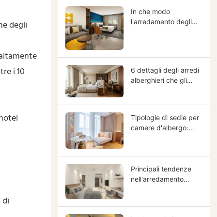
sostituzione e migliora
il ritorno
In che modo
sull'investimento |
l'arredamento degli
ne degli
GCON
hotel influisce
sull'efficienza del
servizio di pulizia e
i altamente
aumenta il ritorno
re i 10
6 dettagli degli arredi
sull'investimento
alberghieri che gli
operativo?
ospiti notano di più (e
perché sono
importanti nella
 hotel
Tipologie di sedie per
progettazione di
camere d'albergo:
strutture ricettive)
quale scegliere e
perché fa al caso
vostro
Principali tendenze
nell'arredamento
commerciale: una
 di
guida completa per i
vostri arredi