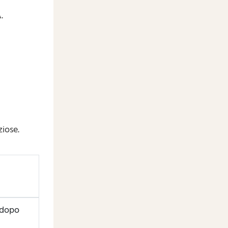
.
ziose.
o dopo