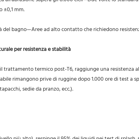
no ±0,1 mm.
tà del bagno—Aree ad alto contatto che richiedono resisten
turale per resistenza e stabilità
 il trattamento termico post-T6, raggiunge una resistenza al
idabile rimangono prive di ruggine dopo 1.000 ore di test a s
rtapacchi, sedie da pranzo, ecc.).
ello più alto), respinge il 95% dei liquidi nei test di splash,