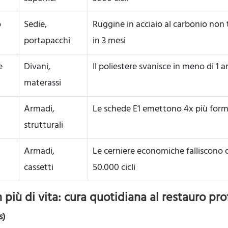
o
Sedie,
Ruggine in acciaio al carbonio non 
portapacchi
in 3 mesi
e
Divani,
Il poliestere svanisce in meno di 1 
materassi
Armadi,
Le schede E1 emettono 4x più form
strutturali
Armadi,
Le cerniere economiche falliscono
cassetti
50.000 cicli
 più di vita: cura quotidiana al restauro pr
s)