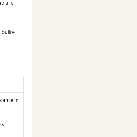
o alle
 pulire
icante in
e i