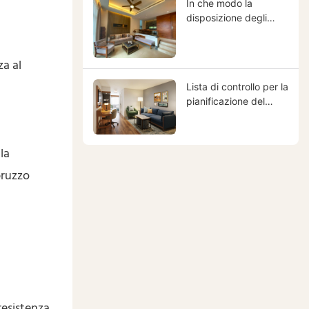
In che modo la
disposizione degli
arredi alberghieri
influisce sull'identità
del marchio,
za al
sull'esperienza degli
Lista di controllo per la
ospiti e sul ritorno
pianificazione del
sull'investimento (ROI)
progetto di
dell'hotel?
arredamento
alberghiero
la
pruzzo
 resistenza