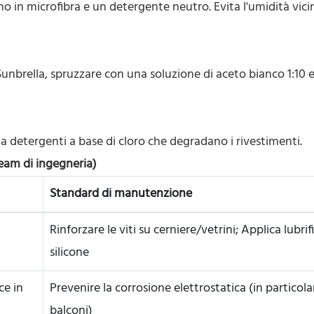
 in microfibra e un detergente neutro. Evita l'umidità vicin
Sunbrella, spruzzare con una soluzione di aceto bianco 1:10 e
ita detergenti a base di cloro che degradano i rivestimenti.
am di ingegneria)
Standard di manutenzione
Rinforzare le viti su cerniere/vetrini; Applica lubrif
silicone
ce in
Prevenire la corrosione elettrostatica (in particolar
balconi)