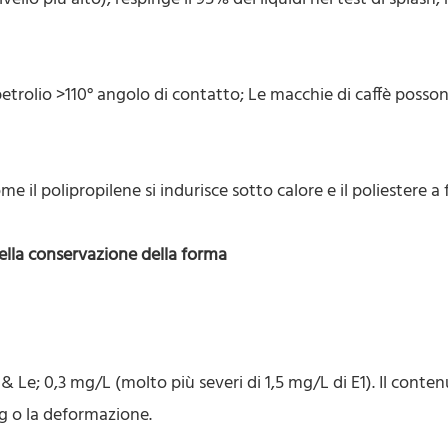
 petrolio >110° angolo di contatto; Le macchie di caffè posso
il polipropilene si indurisce sotto calore e il poliestere a 
della conservazione della forma
e; 0,3 mg/L (molto più severi di 1,5 mg/L di E1). Il conten
g o la deformazione.