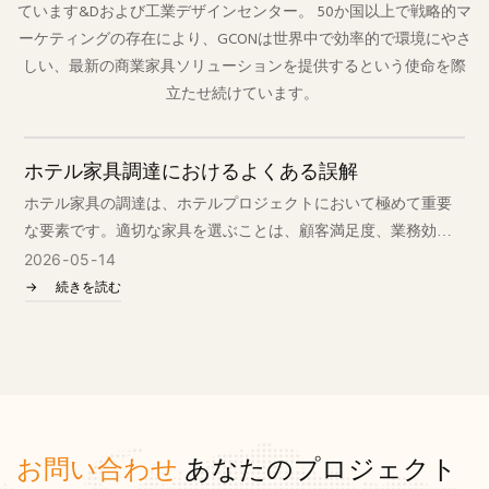
ています&Dおよび工業デザインセンター。 50か国以上で戦略的マ
ーケティングの存在により、GCONは世界中で効率的で環境にやさ
しい、最新の商業家具ソリューションを提供するという使命を際
立たせ続けています。
ホテル家具調達におけるよくある誤解
ホテル家具の調達は、ホテルプロジェクトにおいて極めて重要
な要素です。適切な家具を選ぶことは、顧客満足度、業務効
率、そして長期的な投資価値に影響を与えます。しかしなが
2026
05
14
ら、多くのB2Bバイヤー、デザイナー、調達チームは、コスト増
続きを読む
加、プロジェクトの遅延、そして業務上の課題を生み出す可能
性のある共通の落とし穴に陥りがちです。
お問い合わせ
あなたのプロジェクト