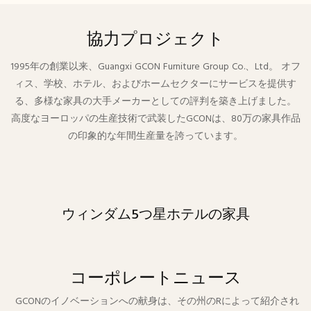
ラミンやUVコーティングなどの仕上げで、さらに美しさを
際立たせます。当社は、厳しい国際的なホルムアルデヒド
協力プロジェクト
排出基準を満たすCARB P2パネルを使用することで、品質を
最優先に考えています。当社のパネル家具は、優れた品質
1995年の創業以来、Guangxi GCON Furniture Group Co.、Ltd。 オフ
と手頃な価格を両立させ、企業の皆様にご満足いただける
ィス、学校、ホテル、およびホームセクターにサービスを提供す
製品です。
る、多様な家具の大手メーカーとしての評判を築き上げました。
高度なヨーロッパの生産技術で武装したGCONは、80万の家具作品
の印象的な年間生産量を誇っています。
ウィンダム5つ星ホテルの家具
コーポレートニュース
GCONのイノベーションへの献身は、その州のRによって紹介され