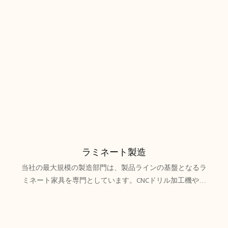
ラミネート製造
当社の最大規模の製造部門は、製品ラインの基盤となるラ
ミネート家具を専門としています。CNCドリル加工機や彫
刻機などの最先端機械を駆使し、様々なサイズ、形状、素
材のパネルを高精度に加工します。MFC、MDF、合板、ハ
ニカム構造など、豊富な素材からお選びいただけます。メ