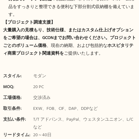
品をすっきりと整理できる便利な下部分割式収納棚を備えていま
す。
【プロジェクト調達支援】
大量購入の見積もり、技術仕様、またはカスタム仕上げオプション
をご希望の場合は、GCONまでお問い合わせください。
プロジェクト
ごとのボリューム価格
、現在の納期、および包括的な
ホスピタリテ
ィ商業プロジェクト関連資料を
ご提供いたします。
スタイル:
モダン
MOQ:
20 PC
工場価格:
交渉済み
取引条件:
EXW、FOB、CIF、DAP、DDPなど
支払い条件:
T/T アドバンス、PayPal、ウェスタンユニオン、L/C
など
リードタイム:
20～40日