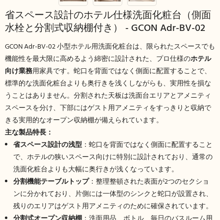
省スペース設計のホテル仕様洗面化粧台（側面
水栓と分割式収納棚付き） - GCON Adr-BV-02
GCON Adr-BV-02 小型ホテル用洗面化粧台は、限られたスペースでも
機能性を最大限に高めるよう綿密に設計された、プロ仕様の
ホテル
向け業務
用家具です。蛇口を背面ではなく側面に配置することで、
標準的な洗面化粧台よりも奥行きを浅くしながらも、実用性を損な
うことはありません。分割された天板は洗面台エリアとアメニティ
スペースを分け、下部にはゲスト用アメニティをすっきりと収納で
きる実用的なオープン収納棚が備えられています。
主な製品特長：
省スペース設計の浅型
：蛇口を背面ではなく側面に配置すること
で、ホテルの狭いスペース向けに特別に設計されており、通常の
洗面化粧台よりも大幅に奥行きが浅くなっています。
分割機能テーブルトップ
：整理整頓された表面が2つのセクショ
ンに分かれており、片側には一体型のシンクと蛇口が設置され、
残りのエリアはゲスト用アメニティのために確保されています。
分割式オープン収納棚
：洗面用品、ボトル、毎日のバスルーム用