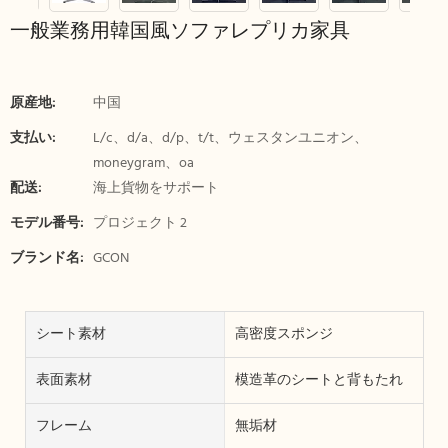
一般業務用韓国風ソファレプリカ家具
原産地:
中国
支払い:
L/c、d/a、d/p、t/t、ウェスタンユニオン、
moneygram、oa
配送:
海上貨物をサポート
モデル番号:
プロジェクト 2
ブランド名:
GCON
シート素材
高密度スポンジ
表面素材
模造革のシートと背もたれ
フレーム
無垢材