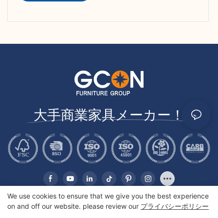
大手商業家具メーカー！
We use cookies to ensure that we give you the best experience
on and off our website. please review our
プライバシーポリシー