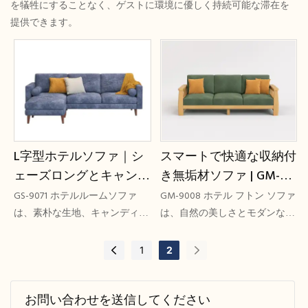
を犠牲にすることなく、ゲストに環境に優しく持続可能な滞在を
提供できます。
L字型ホテルソファ｜シ
スマートで快適な収納付
ェーズロングとキャンデ
き無垢材ソファ | GM-
ィバー型クッション付き
9008 GCON OEM
GS-9071 ホテルルームソファ
GM-9008 ホテル フトン ソファ
モダンセクショナルソフ
は、素朴な生地、キャンディバ
は、自然の美しさとモダンな快
ー枕、無垢材の脚が特徴の時代
適さをシームレスに融合させて
ァ｜GCON GS-9071
を超越した家具です。 素朴な
います。 フレームはアッシュ
1
2
生地の色があり、そのデザイン
無垢材で作られており、低重金
は広く評価されています
属塗装が施されています。
お問い合わせを送信してください