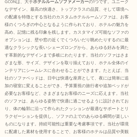
GCONは、大手
ホテルルームソファメーカー
の1つです。ユニーク
なデザイン、最高の快適さ、トップクラスの品質、そして環境へ
の配慮を特徴とする当社のカスタムホテルルームソファは、お客
様のくつろぎの中心となるように作られており、ホテルの魅力を
高め、記憶に残る印象を残します。カスタマイズ可能なソファの
オプションは、壁や窓の近くでくつろいだり眺めたりするのに最
適なクラシックな長いシェーズロングから、あらゆる好みを満た
す革新的なデザインまで多岐にわたります。当社のソファはさま
ざまな形、サイズ、デザインを取り揃えており、ホテル全体のイ
ンテリアにシームレスに合わせることができます。たとえば、当
社のソファベッドは、日中は快適な座席として、夜には簡単に追
加の寝室に変えることができ、予算重視の旅行者や追加ベッドが
必要なお客様など、さまざまなお客様のニーズに応えます。当社
のソファは、あらゆる姿勢で快適に過ごせるように設計されてお
り、体の輪郭に沿って作られたクッションが最適なサポートとリ
ラクゼーションを提供し、ソファの上でのあらゆる瞬間が楽しい
ものになります。持続可能性は重要な考慮事項です。当社が環境
に配慮した素材を使用することで、お客様のホテルは品質や美観