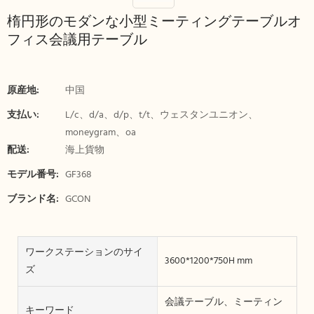
楕円形のモダンな小型ミーティングテーブルオ
フィス会議用テーブル
原産地:
中国
支払い:
L/c、d/a、d/p、t/t、ウェスタンユニオン、
moneygram、oa
配送:
海上貨物
モデル番号:
GF368
ブランド名:
GCON
ワークステーションのサイ
3600*1200*750H mm
ズ
会議テーブル、ミーティン
キーワード