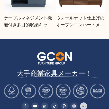
ケーブルマネジメント機
ウォールナット仕上げの
能付き多目的収納キャビ
オープンコンパートメン
ネット | CIS-25-L - GCON
トクレデンザ | CIS-207 -
GCON
大手商業家具メーカー！