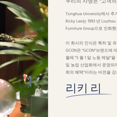
우리의 사명은 "고객의
Tsinghua Universit
Ricky Lee는 1993 년 Liuzh
Furniture Group으로 진화
이 회사의 인식은 특허 및 유
GCON은 "GCON"브랜드에 
월에 "5 월 1 일 노동 메달
및 농업 산업화에서 운영되며 
회의 혜택"이라는 비전을 강
리키 리