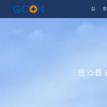
집
호
원 스톱