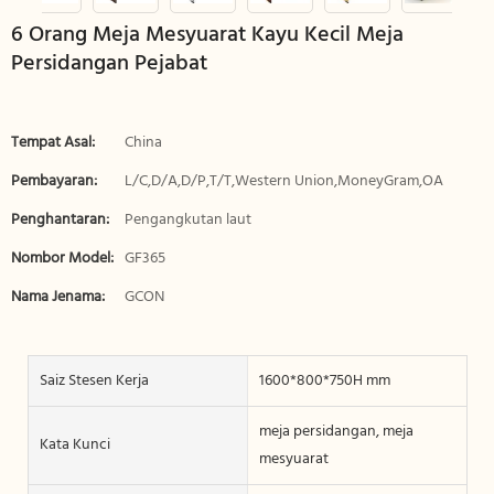
6 Orang Meja Mesyuarat Kayu Kecil Meja
Persidangan Pejabat
Tempat Asal:
China
Pembayaran:
L/C,D/A,D/P,T/T,Western Union,MoneyGram,OA
Penghantaran:
Pengangkutan laut
Nombor Model:
GF365
Nama Jenama:
GCON
Saiz Stesen Kerja
1600*800*750H mm
meja persidangan, meja
Kata Kunci
mesyuarat