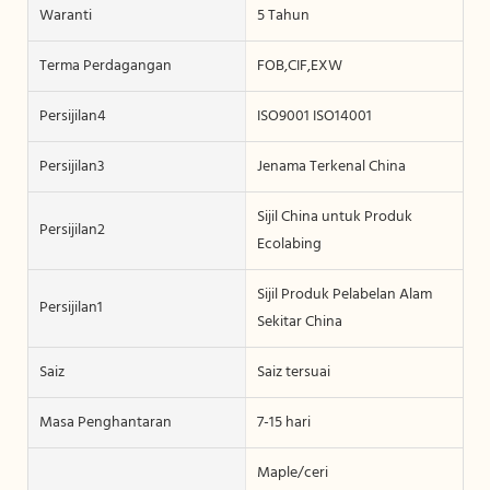
Waranti
5 Tahun
Terma Perdagangan
FOB,CIF,EXW
Persijilan4
ISO9001 ISO14001
Persijilan3
Jenama Terkenal China
Sijil China untuk Produk
Persijilan2
Ecolabing
Sijil Produk Pelabelan Alam
Persijilan1
Sekitar China
Saiz
Saiz tersuai
Masa Penghantaran
7-15 hari
Maple/ceri