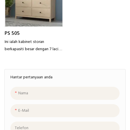
PS 505
Ini ialah kabinet storan
berkapasiti besar dengan 7 laci,
yang membolehkan anda
menyusun atur, mengkategorikan
dan menyimpan item secara
Hantar pertanyaan anda
berasingan
Nama
E-Mail
Telefon