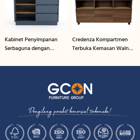
Kabinet Penyimpanan
Credenza Kompartmen
Serbaguna dengan
Terbuka Kemasan Walnut
Pengurusan Kabel | CIS-
| CIS-207 - GCON
25-L - GCON
Pengilang perabot komersial terkemuka!