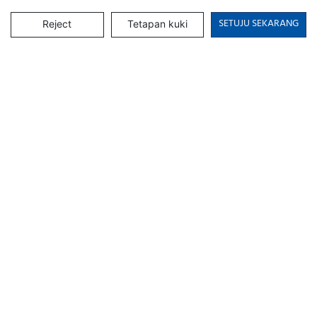
SETUJU SEKARANG
Reject
Tetapan kuki
Pengenalan Syarikat
Kami GCON, menandakan kehadiran kami pada tahun 1995, 
adalah salah satu pengeluar profesional terkemuka yang terlibat 
pembangunan, pengeluaran, penjualan dan perkhidmatan 