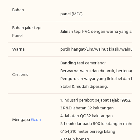
Bahan
panel (MFC)
Bahan jalur tepi
Jalinan tepi PVC dengan warna yang sama, 
Panel
Warna
putih hangat/Elm/walnut klasik/walnut vir
Banding tepi cemerlang;
Berwarna-warni dan dinamik, bertenaga;
Ciri Jenis
Pengurusan wayar yang fleksibel dan kem
Stabil & mudah dipasang;
1. Industri perabot pejabat sejak 19952. F
3.R&D jabatan 32 kakitangan
4. Jabatan QC 32 kakitangan
Mengapa
Gcon
5. Lebih daripada 800 kakitangan mahir se
6.154,310 meter persegi kilang
7. Mesin homag