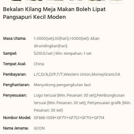
Bekalan Kilang Meja Makan Boleh Lipat
Pangsapuri Kecil Moden
Masa Utama:
1-3000(set):30(hari),>3000(set): Akan
dirundingkan(hari)
Sampel:
$250.0/set | Min. tempahan: 1 set
Tempat Asal:
China
Pembayaran:
L/C,D/A,D/P,T/T,Western Union,MoneyGram,OA
Penghantaran:
Menyokong pengangkutan laut
Penyesuaian:
Logo tersuai (Min. Pesanan: 30 set),Pembungkusan
tersuai (Min. Pesanan: 30 set), Penyesuaian grafik (Min.
Pesanan: 30 set)
Nombor Model:
GF666-1509+GF711+GF712+GF713+GF714
Nama Jenama:
GCON