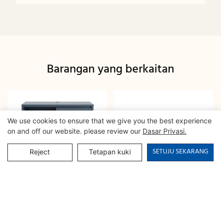
Barangan yang berkaitan
We use cookies to ensure that we give you the best experience
on and off our website. please review our
Dasar Privasi.
SETUJU SEKARANG
Reject
Tetapan kuki
Kabinet Penyimpanan
Credenza Kompartmen
Serbaguna dengan
Terbuka Kemasan Walnut
Pengurusan Kabel | CIS-
| CIS-207 - GCON
25-L - GCON