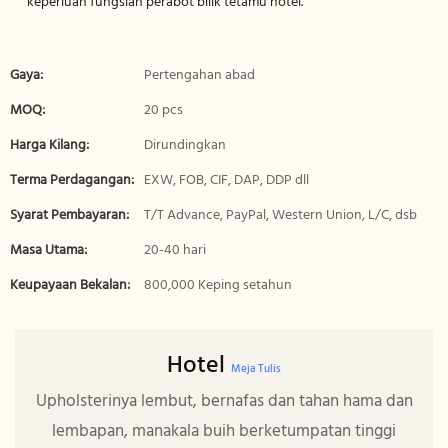
keperluan fungsian perabot bilik tetamu hotel.
Gaya:
Pertengahan abad
MOQ:
20 pcs
Harga Kilang:
Dirundingkan
Terma Perdagangan:
EXW, FOB, CIF, DAP, DDP dll
Syarat Pembayaran:
T/T Advance, PayPal, Western Union, L/C, dsb
Masa Utama:
20-40 hari
Keupayaan Bekalan:
800,000 Keping setahun
Hotel
Meja Tulis
Upholsterinya lembut, bernafas dan tahan hama dan
lembapan, manakala buih berketumpatan tinggi