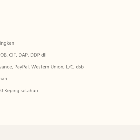
n
ingkan
OB, CIF, DAP, DDP dll
vance, PayPal, Western Union, L/C, dsb
hari
0 Keping setahun