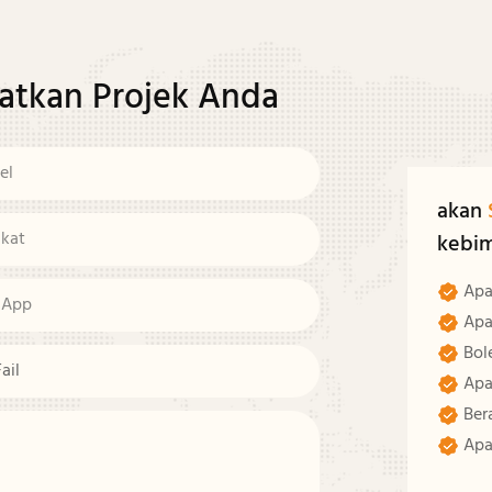
atkan Projek Anda
el
akan
ikat
kebi
Apa
sApp
Apa
Bol
Fail
Apa
Ber
Apa