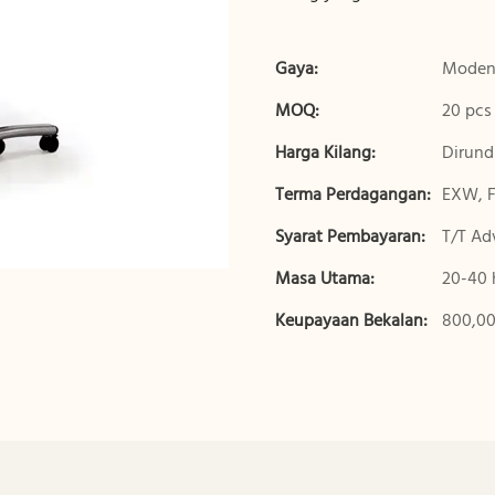
Gaya:
Mode
MOQ:
20 pcs
Harga Kilang:
Dirund
Terma Perdagangan:
EXW, F
Syarat Pembayaran:
T/T Ad
Masa Utama:
20-40 
Keupayaan Bekalan:
800,00