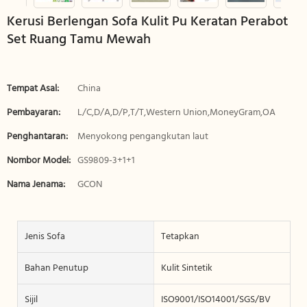
Kerusi Berlengan Sofa Kulit Pu Keratan Perabot
Set Ruang Tamu Mewah
Tempat Asal:
China
Pembayaran:
L/C,D/A,D/P,T/T,Western Union,MoneyGram,OA
Penghantaran:
Menyokong pengangkutan laut
Nombor Model:
GS9809-3+1+1
Nama Jenama:
GCON
Jenis Sofa
Tetapkan
Bahan Penutup
Kulit Sintetik
Sijil
ISO9001/ISO14001/SGS/BV