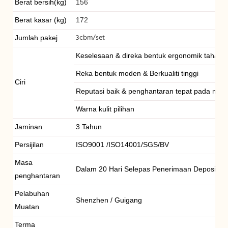
Berat bersih(kg)
156
Berat kasar (kg)
172
3cbm/set
Jumlah pakej
Keselesaan & direka bentuk ergonomik tahan 
Reka bentuk moden & Berkualiti tinggi
Ciri
Reputasi baik & penghantaran tepat pada mas
Warna kulit pilihan
Jaminan
3 Tahun
Persijilan
ISO9001 /ISO14001/SGS/BV
Masa
Dalam 20 Hari Selepas Penerimaan Deposit
penghantaran
Pelabuhan
Shenzhen / Guigang
Muatan
Terma