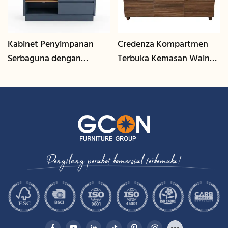
Kabinet Penyimpanan
Credenza Kompartmen
Serbaguna dengan
Terbuka Kemasan Walnut
Pengurusan Kabel | CIS-
| CIS-207 - GCON
25-L - GCON
Pengilang perabot komersial terkemuka!