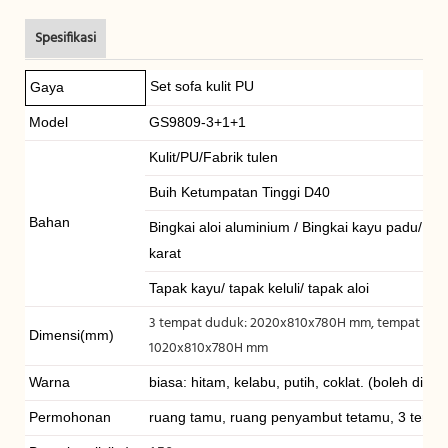
Spesifikasi
Set sofa kulit PU
Gaya
Model
GS9809-3+1+1
Kulit/PU/Fabrik tulen
Buih Ketumpatan Tinggi D40
Bahan
Bingkai aloi aluminium / Bingkai kayu padu/ bing
karat
Tapak kayu/ tapak keluli/ tapak aloi
3 tempat duduk: 2020x810x780H mm, tempat dud
Dimensi(mm)
1020x810x780H mm
Warna
biasa: hitam, kelabu, putih, coklat. (boleh dise
Permohonan
ruang tamu, ruang penyambut tetamu, 3 temp