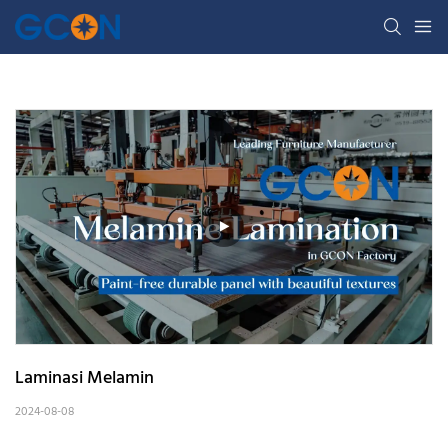
Laminasi Melamin
2024-08-08