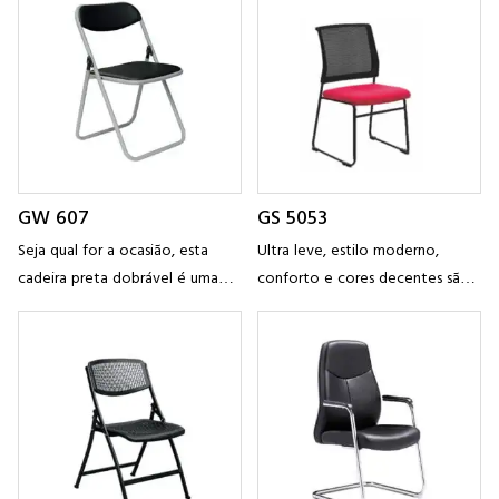
635W×715D×1020H Cor Preto &
fabricado com estofamento
Vermelho Noz Material da capa
com estrutura de metal forte
PU
para escritório,
GW 607
GS 5053
Seja qual for a ocasião, esta
Ultra leve, estilo moderno,
cadeira preta dobrável é uma
conforto e cores decentes são
maravilha multifuncional. Ideal
as principais características da
para salas de jantar, escritórios,
cadeira acolchoada de material
escolas, câmaras municipais e
fabricado com estofamento
secretárias, é
com estrutura de metal forte
para escritório,