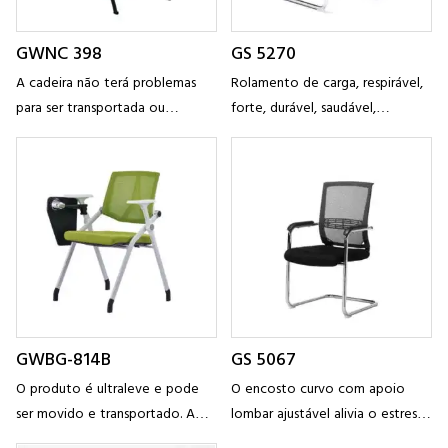
GWNC 398
GS 5270
A cadeira não terá problemas
Rolamento de carga, respirável,
para ser transportada ou
forte, durável, saudável,
guardada. Eles são fáceis de
ecologicamente correto
mover em seu escritório, jardim
e assim por diante
GWBG-814B
GS 5067
O produto é ultraleve e pode
O encosto curvo com apoio
ser movido e transportado. A
lombar ajustável alivia o estresse
cadeira pode ser facilmente
e a fadiga nas costas durante o