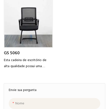
usada em escolas, mesas,
trabalho. Com base de trenó
escritórios, quartos, eventos,
resistente e almofadas
salões de aldeia,
antiderrapantes,
GS 5060
Esta cadeira de escritório de
alta qualidade possui uma
estrutura de metal pesado. É
poderoso o suficiente para
atender às suas necessidades
Envie sua pergunta
diárias e é muito fácil de limpar
Nome