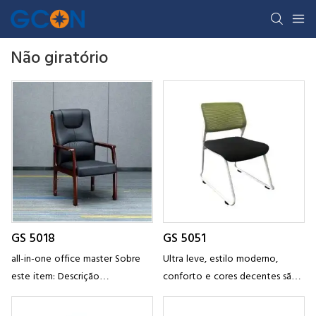
Não giratório
GS 5018
GS 5051
all-in-one office master Sobre
Ultra leve, estilo moderno,
este item: Descrição
conforto e cores decentes são
Especificações Número do
as principais características da
modelo GS 5018 Dimensão
cadeira acolchoada de material