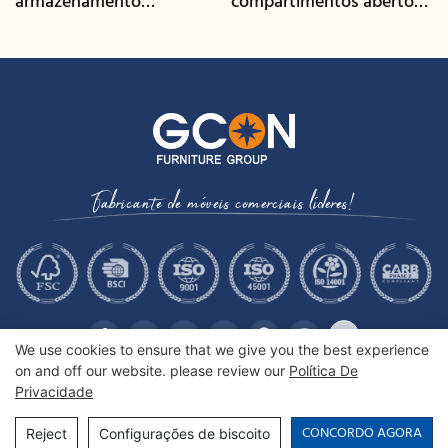
armazenamento
compartimentos abertos
multifuncional com
e acabamento em
gerenciamento de cabos |
nogueira | CIS-207 - GCON
CIS-25-L - GCON
Fabricante de móveis comerciais líderes!
We use cookies to ensure that we give you the best experience
on and off our website. please review our
Política De
Privacidade
Copyright © 2026 GCON Furniture Group Co., Ltd. |
Sitemap
CONCORDO AGORA
Reject
Configurações de biscoito