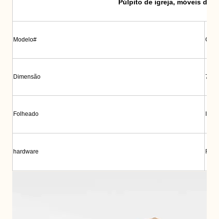
Púlpito de igreja, móveis de es
Modelo#
GB4
Dimensão
770*
Folheado
Impo
hardware
Famo