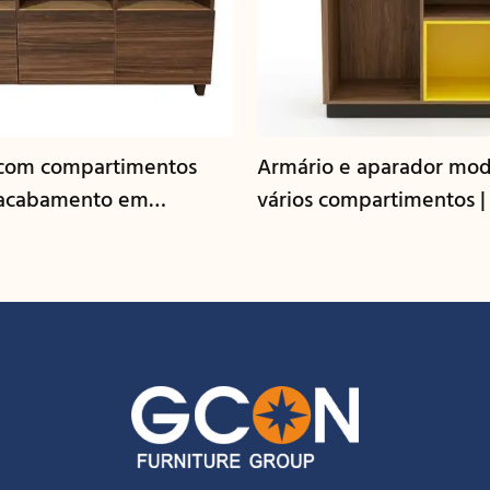
com compartimentos
Armário e aparador mo
 acabamento em
vários compartimentos 
 CIS-207 - GCON
GR-303B-CG-L