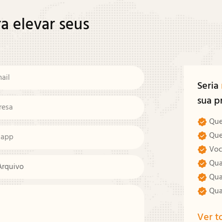
a elevar seus
ail
Seria
sua p
resa
Que
Que 
sapp
Voc
Qua
Arquivo
Qua
Qua
Ver t