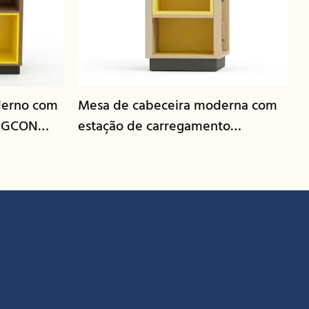
derno com
Mesa de cabeceira moderna com
| GCON
estação de carregamento
integrada | GCON GR-306B-CG