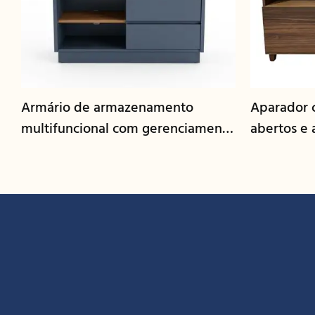
Armário de armazenamento
Aparador 
multifuncional com gerenciamento
abertos e
de cabos | CIS-25-L - GCON
nogueira |