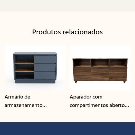
Produtos relacionados
Armário de
Aparador com
armazenamento
compartimentos abertos
multifuncional com
e acabamento em
gerenciamento de cabos |
nogueira | CIS-207 - GCON
CIS-25-L - GCON