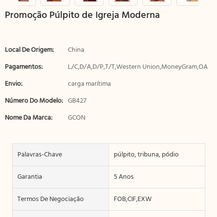
Promoção Púlpito de Igreja Moderna
Local De Origem:
China
Pagamentos:
L/C,D/A,D/P,T/T,Western Union,MoneyGram,OA
Envio:
carga marítima
Número Do Modelo:
GB427
Nome Da Marca:
GCON
Palavras-Chave
púlpito, tribuna, pódio
Garantia
5 Anos
Termos De Negociação
FOB,CIF,EXW