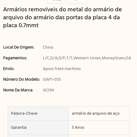
Armários removíveis do metal do armário de
arquivo do armário das portas da placa 4 da
placa 0.7mmt
Local De Origem:
China
Pagamentos:
L/C,D/A,D/P,T/T,Western Union,MoneyGram,OA
Envio:
Apoio frete marítimo
Número Do Modelo:
GW11-055
Nome Da Marca:
GCON
Palavra-Chave
armário de arquivo de aço
Garantia
5 Anos