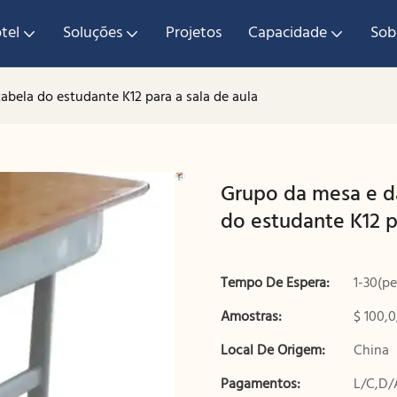
tel
Soluções
Projetos
Capacidade
Sob
abela do estudante K12 para a sala de aula
Grupo da mesa e da
do estudante K12 p
Tempo De Espera:
1-30(pe
Amostras:
$ 100,0
Local De Origem:
China
Pagamentos:
L/C,D/