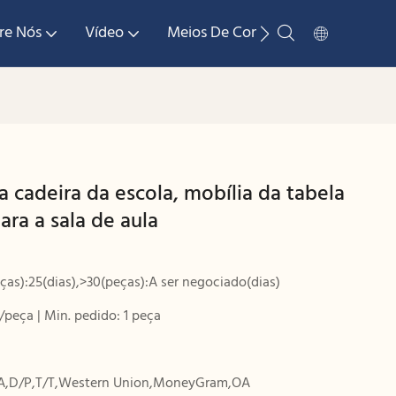
re Nós
Vídeo
Meios De Comunicação
Ent
 cadeira da escola, mobília da tabela
ara a sala de aula
ças):25(dias),>30(peças):A ser negociado(dias)
/peça | Min. pedido: 1 peça
A,D/P,T/T,Western Union,MoneyGram,OA