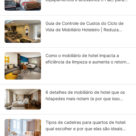
hotéis perdem o controle entre designers,
empreiteiros e fornecedores — e como
resolver isso
Guia de Controle de Custos do Ciclo de
Vida de Mobiliário Hoteleiro | Reduza
Custos de Reposição e Melhore o ROI |
GCON
Como o mobiliário de hotel impacta a
eficiência da limpeza e aumenta o retorno
operacional.
6 detalhes de mobiliário de hotel que os
hóspedes mais notam (e por que isso
importa no design de interiores para o
setor hoteleiro)
Tipos de cadeiras para quartos de hotel:
qual escolher e por que elas são ideais
para você.