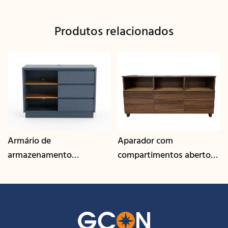
Produtos relacionados
Armário de
Aparador com
armazenamento
compartimentos abertos
multifuncional com
e acabamento em
gerenciamento de cabos |
nogueira | CIS-207 - GCON
CIS-25-L - GCON