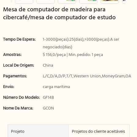
Mesa de computador de madeira para
cibercafé/mesa de computador de estudo
Tempo De Espera:
1-3000(peças):25(dias),>3000(peças):A ser
negociado(dias)
Amostras:
$ 156,0/peça | Min. pedido: 1 peça
Local De Origem:
China
Pagamentos:
L/C,D/A,D/P,T/T,Western Union,MoneyGram,OA
Envio:
carga marítima
Número Do Modelo:
GF148
Nome Da Marca:
GCON
Projeto
Projetos do cliente aceitáveis