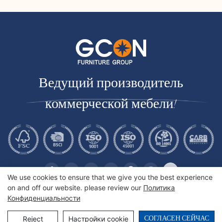
кабелей | CIS-25-L - GCON
Ведущий производитель
коммерческой мебели!
We use cookies to ensure that we give you the best experience
on and off our website. please review our
Политика
Конфиденциальности
Copyright © 2026 Gcon Furniture Group Co., Ltd. |
Sitemap
СОГЛАСЕН СЕЙЧАС
Reject
Настройки cookie