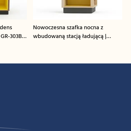
edens
Nowoczesna szafka nocna z
 GR-303B-
wbudowaną stacją ładującą |
GCON GR-306B-CG