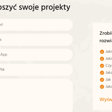
pszyć swoje projekty
il
Zrob
a
rozwi
Jaki
sApp
Jak
Czy
Plik
Jaka
Jak 
Jaka
Wyświ