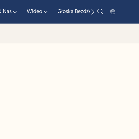
O Nas
Wideo
Głoska Bezdźwięczna
Skonta