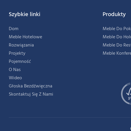
Szybkie linki
Produkty
Dom
Meble Do Pok
Meble Hotelowe
Meble Do Hol
Rozwiązania
Meble Do Res
Projekty
Meble Konfer
Pojemność
O Nas
Wideo
Głoska Bezdźwięczna
Skontaktuj Się Z Nami