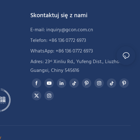
Skontaktuj się z nami
E-mail:
inquiry@gcon.com.cn
Telefon: +86 136 0772 6973
WhatsApp: +86 136 0772 6973
Adres: 23ʳᵈ Xinliu Rd., Yufeng Dist., Liuzhou,
Guangxi, Chiny 545616
y