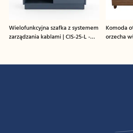
Wielofunkcyjna szafka z systemem
Komoda ot
zarządzania kablami | CIS-25-L -
orzecha wł
GCON
GCON