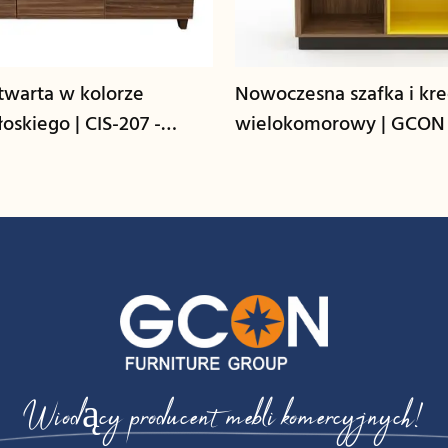
warta w kolorze
Nowoczesna szafka i kr
oskiego | CIS-207 -
wielokomorowy | GCON
CG-L
Wiodący producent mebli komercyjnych!