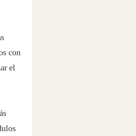
as
os con
ar el
ás
dulos