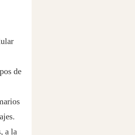
ular
ipos de
marios
ajes.
, a la