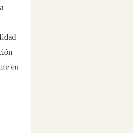
a
lidad
ción
nte en