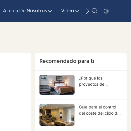
Acerca De Nosotros
Video
Medios De Comuni
Recomendado para ti
¿Por qué los
proyectos de
mobiliario,
equipamiento y
accesorios para
Guía para el control
hoteles pierden el
del coste del ciclo de
control entre
vida del mobiliario
diseñadores,
d
hotelero | Reduzca los
contratistas y