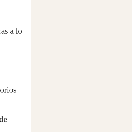
as a lo
orios
ede