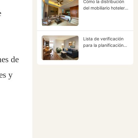
Cómo la distribución
del mobiliario hotelero
e
influye en la identidad
de marca, la
experiencia del
huésped y el retorno
Lista de verificación
de la inversión del
para la planificación
hotel.
de proyectos de
nes de
mobiliario hotelero
es y