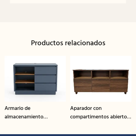
Productos relacionados
Armario de
Aparador con
almacenamiento
compartimentos abiertos
multiusos con gestión de
y acabado en nogal | CIS-
cables | CIS-25-L - GCON
207 - GCON