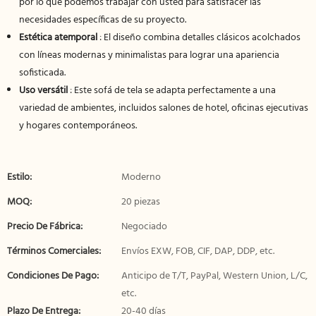
por lo que podemos trabajar con usted para satisfacer las
necesidades específicas de su proyecto.
Estética atemporal
: El diseño combina detalles clásicos acolchados
con líneas modernas y minimalistas para lograr una apariencia
sofisticada.
Uso versátil
: Este sofá de tela se adapta perfectamente a una
variedad de ambientes, incluidos salones de hotel, oficinas ejecutivas
y hogares contemporáneos.
Estilo:
Moderno
MOQ:
20 piezas
Precio De Fábrica:
Negociado
Términos Comerciales:
Envíos EXW, FOB, CIF, DAP, DDP, etc.
Condiciones De Pago:
Anticipo de T/T, PayPal, Western Union, L/C,
etc.
Plazo De Entrega:
20-40 días