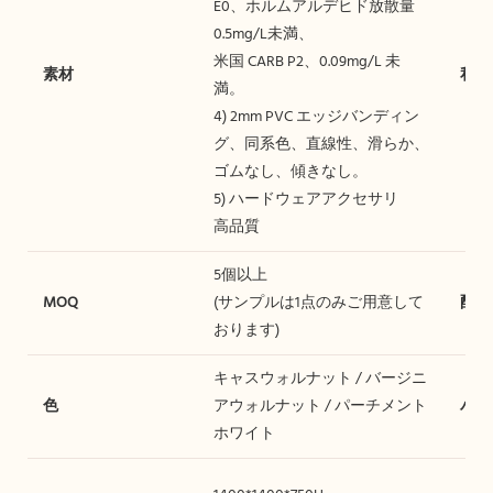
E0、ホルムアルデヒド放散量
0.5mg/L未満、
米国 CARB P2、0.09mg/L 未
素材
私た
満。
4) 2mm PVC エッジバンディン
グ、同系色、直線性、滑らか、
ゴムなし、傾きなし。
5) ハードウェアアクセサリ
高品質
5個以上
MOQ
(サンプルは1点のみご用意して
配達
おります)
キャスウォルナット / バージニ
色
アウォルナット / パーチメント
パッ
ホワイト