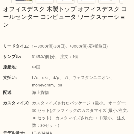
オフィスデスク 木製トップ オフィスデスク コ
ールセンター コンピュータ ワークステーショ
ン
リードタイム:
1～3000(個):30(日)、>3000(個):応相談(日)
サンプル:
$145.0/個 |分。 注文：1個
原産地:
中国
支払い:
L/c、d/a、d/p、t/t、ウェスタンユニオン、
moneygram、oa
配送:
海上貨物
カスタマイズ:
カスタマイズされたパッケージ（最小。 オーダー:
30 セット),グラフィックのカスタマイズ (最小. 注文:
30 セット)、カスタマイズされたロゴ (最小。 注文
数：30セット）
モデル番号:
LT-W1414A