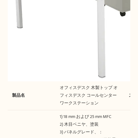
オフィスデスク 木製トップ オ
製品名
フィスデスク コールセンター
スタ
ワークステーション
1) 18 mm および 25 mm MFC
2) 木目ベニヤ、塗装
3) パネルグレード、：