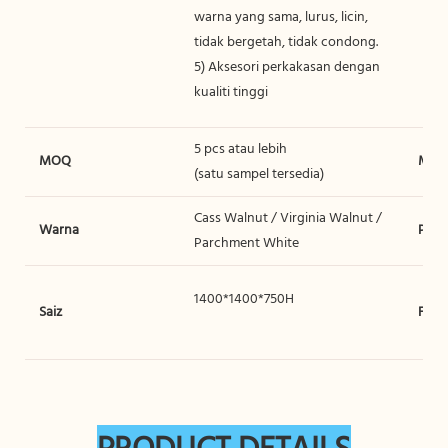
warna yang sama, lurus, licin,
tidak bergetah, tidak condong.
5) Aksesori perkakasan dengan
kualiti tinggi
5 pcs atau lebih
MOQ
Masa
(satu sampel tersedia)
Cass Walnut / Virginia Walnut /
Warna
Pake
Parchment White
1400*1400*750H
Saiz
Fung