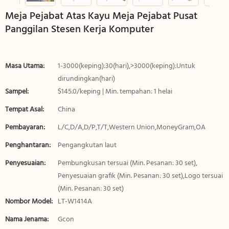
Meja Pejabat Atas Kayu Meja Pejabat Pusat
Panggilan Stesen Kerja Komputer
Masa Utama:
1-3000(keping):30(hari),>3000(keping):Untuk
dirundingkan(hari)
Sampel:
$145.0/keping | Min. tempahan: 1 helai
Tempat Asal:
China
Pembayaran:
L/C,D/A,D/P,T/T,Western Union,MoneyGram,OA
Penghantaran:
Pengangkutan laut
Penyesuaian:
Pembungkusan tersuai (Min. Pesanan: 30 set),
Penyesuaian grafik (Min. Pesanan: 30 set),Logo tersuai
(Min. Pesanan: 30 set)
Nombor Model:
LT-W1414A
Nama Jenama:
Gcon