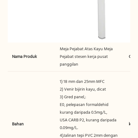
Meja Pejabat Atas Kayu Meja
Nama Produk
Pejabat stesen kerja pusat
Gaya
panggilan
1) 18 mm dan 25mm MFC
2) Venir bijirin kayu, dicat
3) Gred panel,:
E0, pelepasan formaldehid
kurang daripada 0.5mg/L,
USA CARB P2, kurang daripada
Bahan
kele
0.09mg/L.
4)Jalinan tepi PVC 2mm dengan