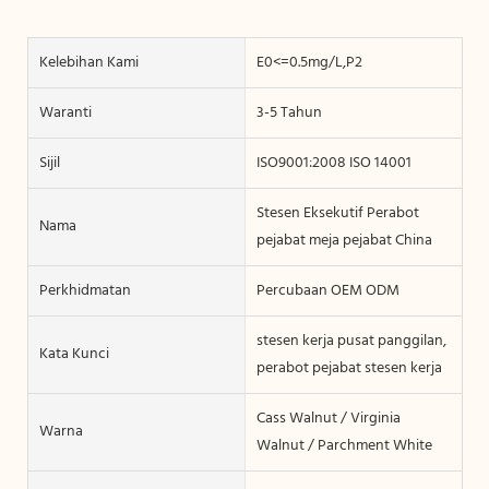
Kelebihan Kami
E0<=0.5mg/L,P2
Waranti
3-5 Tahun
Sijil
ISO9001:2008 ISO 14001
Stesen Eksekutif Perabot
Nama
pejabat meja pejabat China
Perkhidmatan
Percubaan OEM ODM
stesen kerja pusat panggilan,
Kata Kunci
perabot pejabat stesen kerja
Cass Walnut / Virginia
Warna
Walnut / Parchment White