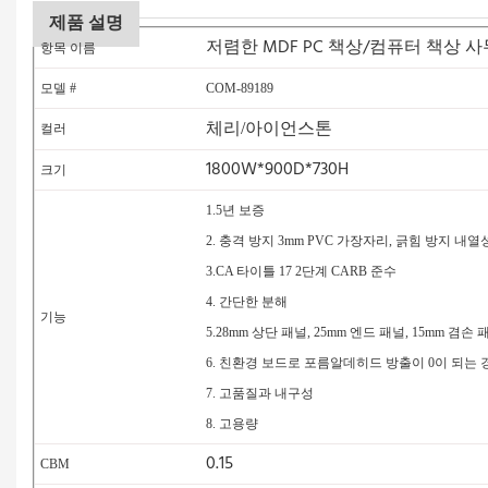
제품 설명
저렴한 MDF PC 책상/컴퓨터 책상 
항목 이름
모델 #
COM-89189
체리/아이언스톤
컬러
1800W*900D*730H
크기
1.5년 보증
2. 충격 방지 3mm PVC 가장자리, 긁힘 방지 내열
3.CA 타이틀 17 2단계 CARB 준수
4.
간단한 분해
기능
5.28mm 상단 패널, 25mm 엔드 패널, 15mm 겸손 
6. 친환경 보드로 포름알데히드 방출이 0이 되는 
7. 고품질과 내구성
8. 고용량
0.15
CBM