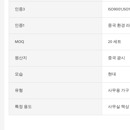
인증3
ISO9001,ISO
인증1
중국 환경 
MOQ
20 세트
원산지
중국 광시
모습
현대
유형
사무용 가구
특정 용도
사무실 책상