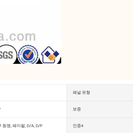
패널 유형
W
보증
서부 동맹, 페이팔, D/A, D/P
인증4