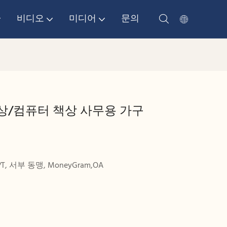
비디오
미디어
문의
책상/컴퓨터 책상 사무용 가구
,T/T, 서부 동맹, MoneyGram,OA