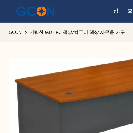
집
호
GCON
저렴한 MDF PC 책상/컴퓨터 책상 사무용 가구