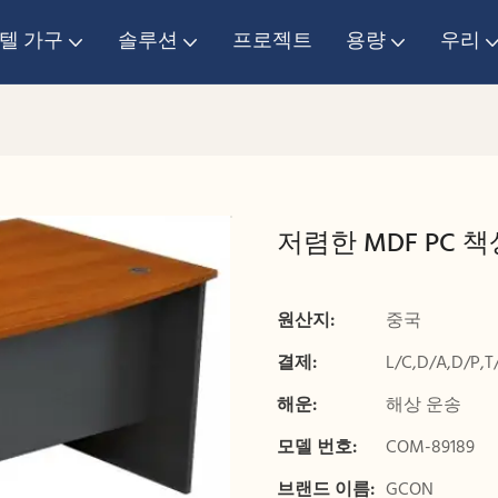
텔 가구
솔루션
프로젝트
용량
우리
저렴한 MDF PC 
원산지:
중국
결제:
L/C,D/A,D/P
해운:
해상 운송
모델 번호:
COM-89189
브랜드 이름:
GCON