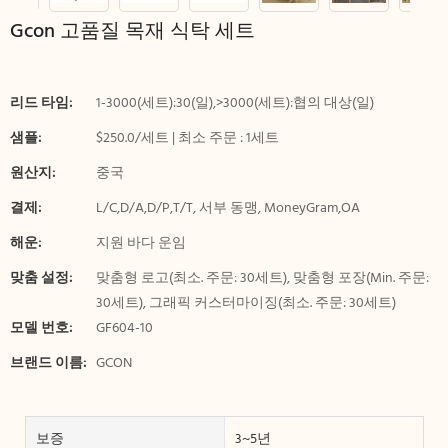
Gcon 고품질 목재 식탁 세트
리드 타임:
1-3000(세트):30(일),>3000(세트):협의 대상(일)
샘플:
$250.0/세트 | 최소 주문 : 1세트
원산지:
중국
결제:
L/C,D/A,D/P,T/T, 서부 동맹, MoneyGram,OA
해운:
지원 바다 운임
맞춤 설정:
맞춤형 로고(최소. 주문: 30세트), 맞춤형 포장(Min. 주문:
30세트), 그래픽 커스터마이징(최소. 주문: 30세트)
모델 번호:
GF604-10
브랜드 이름:
GCON
보증
3~5년