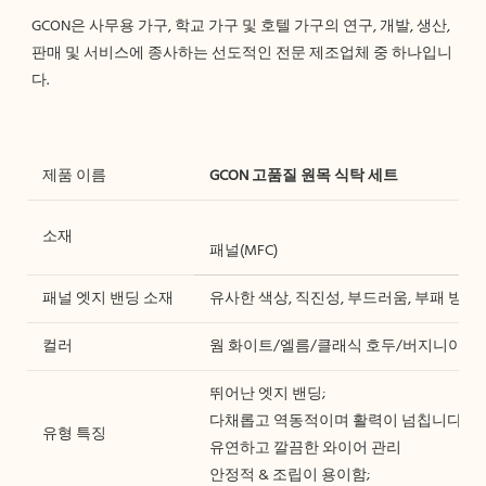
GCON은 사무용 가구, 학교 가구 및 호텔 가구의 연구, 개발, 생산, 
판매 및 서비스에 종사하는 선도적인 전문 제조업체 중 하나입니
제품 이름
GCON 고품질 원목 식탁 세트
소재
패널(MFC)
패널 엣지 밴딩 소재
유사한 색상, 직진성, 부드러움, 부패 방지,
컬러
웜 화이트/엘름/클래식 호두/버지니아 호
뛰어난 엣지 밴딩;
다채롭고 역동적이며 활력이 넘칩니다.
유형 특징
유연하고 깔끔한 와이어 관리
안정적 & 조립이 용이함;