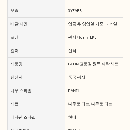
보증
3YEARS
배달 시간
입금 후 영업일 기준 15-25일
포장
판지+foam+EPE
컬러
선택
제품명
GCON 고품질 원목 식탁 세트
원산지
중국 광시
나무 스타일
PANEL
재료
나무로 되는, 나무로 되는
디자인 스타일
현대