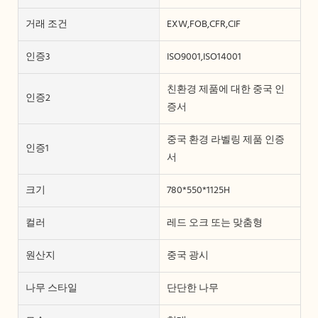
거래 조건
EXW,FOB,CFR,CIF
인증3
ISO9001,ISO14001
친환경 제품에 대한 중국 인
인증2
증서
중국 환경 라벨링 제품 인증
인증1
서
크기
780*550*1125H
컬러
레드 오크 또는 맞춤형
원산지
중국 광시
나무 스타일
단단한 나무