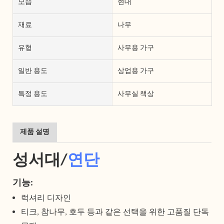
모습
현대
재료
나무
유형
사무용 가구
일반 용도
상업용 가구
특정 용도
사무실 책상
제품 설명
성서대/
연단
기능:
럭셔리 디자인
티크, 참나무, 호두 등과 같은 선택을 위한 고품질 단독