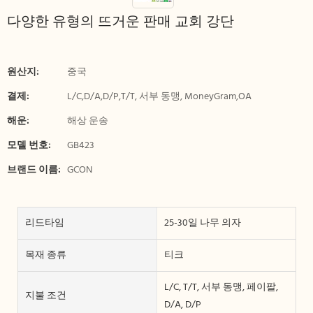
다양한 유형의 뜨거운 판매 교회 강단
원산지:
중국
결제:
L/C,D/A,D/P,T/T, 서부 동맹, MoneyGram,OA
해운:
해상 운송
모델 번호:
GB423
브랜드 이름:
GCON
리드타임
25-30일 나무 의자
목재 종류
티크
L/C, T/T, 서부 동맹, 페이팔,
지불 조건
D/A, D/P