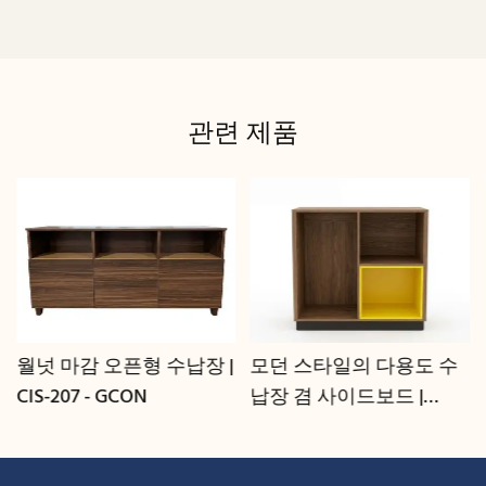
관련 제품
월넛 마감 오픈형 수납장 |
모던 스타일의 다용도 수
CIS-207 - GCON
납장 겸 사이드보드 |
GCON GR-303B-CG-L