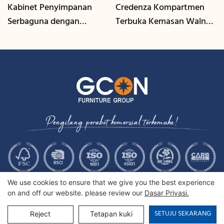
Kabinet Penyimpanan
Credenza Kompartmen
Serbaguna dengan
Terbuka Kemasan Walnut
Pengurusan Kabel | CIS-
| CIS-207 - GCON
25-L - GCON
Pengilang perabot komersial terkemuka!
We use cookies to ensure that we give you the best experience
on and off our website. please review our
Dasar Privasi.
SETUJU SEKARANG
Reject
Tetapan kuki