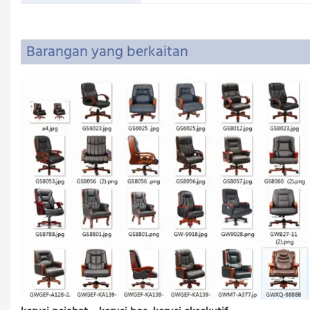
6.32 kakitangan QC
7. Mesin Homag Jerman
Barangan yang berkaitan