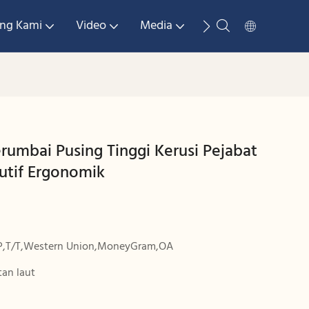
ng Kami
Video
Media
Hubungi Kami
rumbai Pusing Tinggi Kerusi Pejabat
utif Ergonomik
P,T/T,Western Union,MoneyGram,OA
an laut