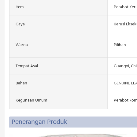
Item
Perabot Keru
Gaya
Kerusi Ekseku
Warna
Pilihan
Tempat Asal
Guangxi, Ch
Bahan
GENUINE LE
Kegunaan Umum
Perabot kome
Penerangan Produk