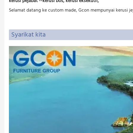
kerusi pejabat --kerusi bos, kerusi eksekutif,
Selamat datang ke custom made, Gcon mempunyai kerusi jejari
Syarikat kita