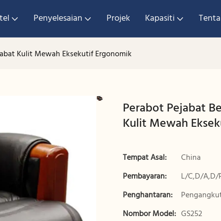
tel
Penyelesaian
Projek
Kapasiti
Tenta
jabat Kulit Mewah Eksekutif Ergonomik
Perabot Pejabat Be
Kulit Mewah Eksek
Tempat Asal:
China
Pembayaran:
L/C,D/A,D/
Penghantaran:
Pengangkut
Nombor Model:
GS252