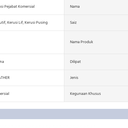
si Pejabat Komersial
Nama
tif, Kerusi Lif, Kerusi Pusing
Saiz
Nama Produk
ina
Dilipat
ATHER
Jenis
rsial
Kegunaan Khusus