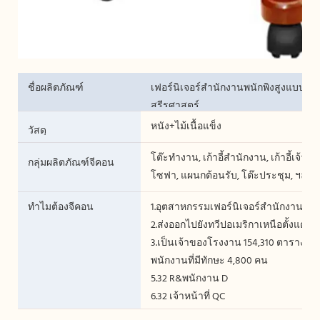
ชื่อผลิตภัณฑ์
เฟอร์นิเจอร์สำนักงานพนักพิงสูงแบบหมุ
สรีรศาสตร์
หนัง+ไม้เนื้อแข็ง
วัสดุ
โต๊ะทำงาน, เก้าอี้สำนักงาน, เก้าอี้เจ้านาย,
กลุ่มผลิตภัณฑ์จีคอน
โซฟา, แผนกต้อนรับ, โต๊ะประชุม, ฯลฯ เ
ทำไมต้องจีคอน
1.อุตสาหกรรมเฟอร์นิเจอร์สำนักงานตั้งแ
2.ส่งออกไปยังทวีปอเมริกาเหนือตั้งแต่ 2
3.เป็นเจ้าของโรงงาน 154,310 ตารางเม
พนักงานที่มีทักษะ 4,800 คน
5.32 R&พนักงาน D
6.32 เจ้าหน้าที่ QC
7.เครื่อง Homag จากเยอรมนี