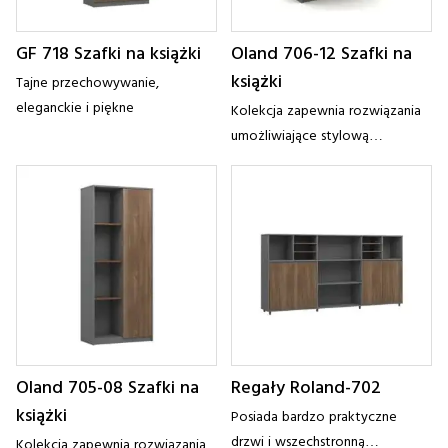
GF 718 Szafki na książki
Oland 706-12 Szafki na
książki
Tajne przechowywanie,
eleganckie i piękne
Kolekcja zapewnia rozwiązania
umożliwiające stylową
organizację biura. Dzięki czystym
liniom i metalowym akcentom
współczesne elementy pomogą
Ci to osiągnąć
Oland 705-08 Szafki na
Regały Roland-702
książki
Posiada bardzo praktyczne
drzwi i wszechstronną
Kolekcja zapewnia rozwiązania