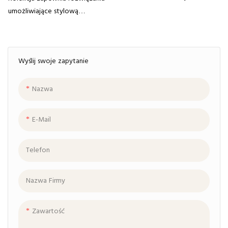
przestrzeń do przechowywania
umożliwiające stylową
z regulowanymi półkami. Dzięki
organizację biura. Dzięki czystym
powłoce melaminowej
liniom i metalowym akcentom
charakteryzuje się dużą
współczesne elementy pomogą
wodoodpornością
Wyślij swoje zapytanie
Ci to osiągnąć
Nazwa
E-Mail
Telefon
Nazwa Firmy
Zawartość