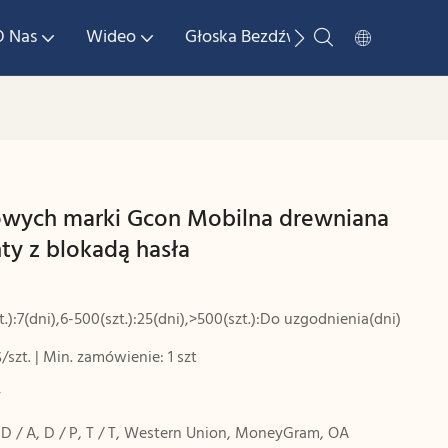
O Nas
Wideo
Głoska Bezdźwięczna
Skonta
rowych marki Gcon Mobilna drewniana
ty z blokadą hasła
zt.):7(dni),6-500(szt.):25(dni),>500(szt.):Do uzgodnienia(dni)
$/szt. | Min. zamówienie: 1 szt
y
, D / A, D / P, T / T, Western Union, MoneyGram, OA