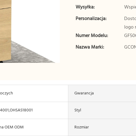
Wysyłka:
Wspie
Personalizacja:
Dosto
logo 
Numer Modelu:
GF506
Nazwa Marki:
GCO
boczych
Gwarancja
14001,OHSAS18001
Styl
bna OEM ODM
Rozmiar