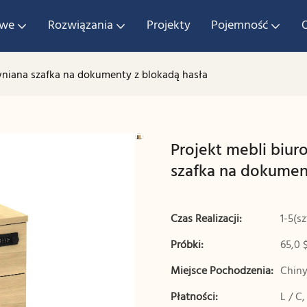
owe
Rozwiązania
Projekty
Pojemność
niana szafka na dokumenty z blokadą hasła
Projekt mebli biu
szafka na dokumen
Czas Realizacji:
1-5(s
Próbki:
65,0 
Miejsce Pochodzenia:
Chin
Płatności:
L / C