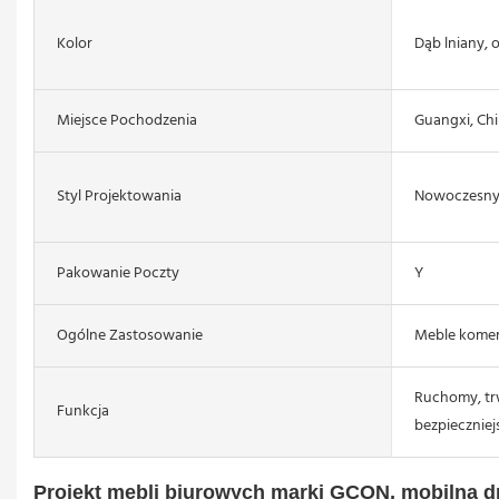
Kolor
Dąb lniany, o
Miejsce Pochodzenia
Guangxi, Ch
Styl Projektowania
Nowoczesn
Pakowanie Poczty
Y
Ogólne Zastosowanie
Meble komer
Ruchomy, tr
Funkcja
bezpieczniej
Projekt mebli biurowych marki GCON, mobilna d