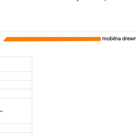
mobilna drewn
ane