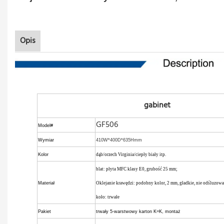
Opis
gabinet
GF506
Model#
Wymiar
410W*400D*635Hmm
Kolor
dąb/orzech Virginia/ciepły biały itp.
blat: płyta MFC klasy E0, grubość 25 mm;
Materiał
Oklejanie krawędzi: podobny kolor, 2 mm, gładkie, nie odśluzow
koło: trwałe
Pakiet
trwały 5-warstwowy karton K=K, montaż