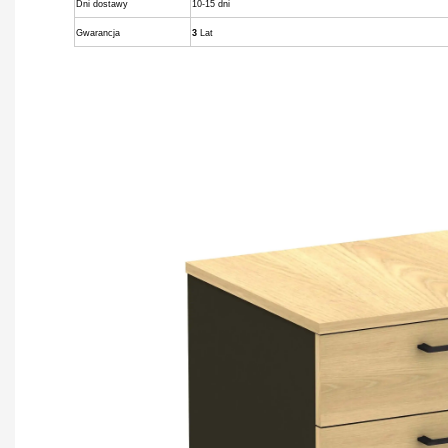
Dni dostawy
10-15 dni
Gwarancja
3
Lat