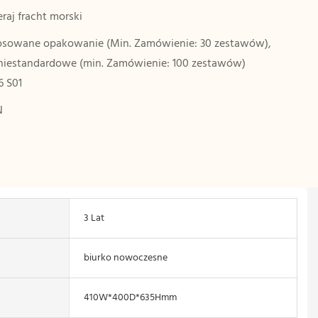
raj fracht morski
sowane opakowanie (Min. Zamówienie: 30 zestawów),
niestandardowe (min. Zamówienie: 100 zestawów)
 S01
N
3 Lat
biurko nowoczesne
410W*400D*635Hmm