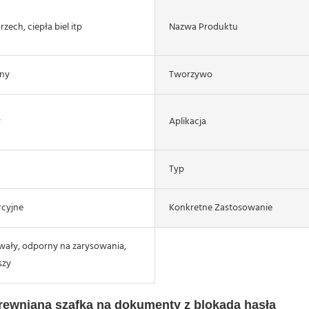
rzech, ciepła biel itp
Nazwa Produktu
iny
Tworzywo
y
Aplikacja
Typ
cyjne
Konkretne Zastosowanie
wały, odporny na zarysowania,
szy
rewniana szafka na dokumenty z blokadą hasła