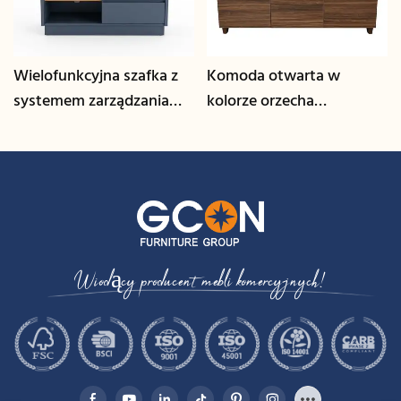
Wielofunkcyjna szafka z
Komoda otwarta w
systemem zarządzania
kolorze orzecha
kablami | CIS-25-L - GCON
włoskiego | CIS-207 -
GCON
Wiodący producent mebli komercyjnych!