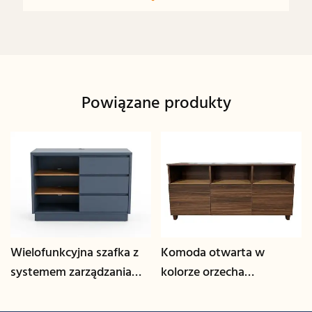
Powiązane produkty
Wielofunkcyjna szafka z
Komoda otwarta w
systemem zarządzania
kolorze orzecha
kablami | CIS-25-L - GCON
włoskiego | CIS-207 -
GCON