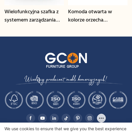
Wielofunkcyjna szafka z
Komoda otwarta w
systemem zarządzania
kolorze orzecha
kablami | CIS-25-L - GCON
włoskiego | CIS-207 -
GCON
Wiodący producent mebli komercyjnych!
We use cookies to ensure that we give you the best experience