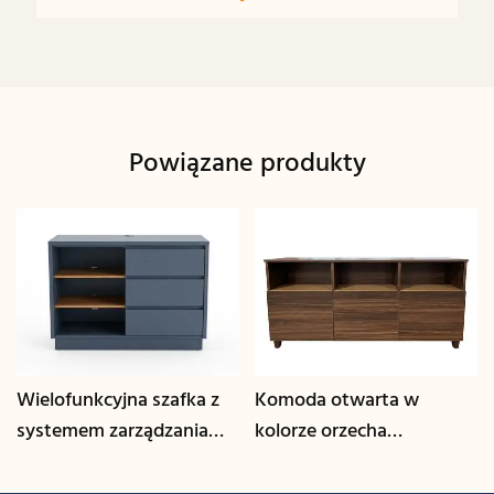
Powiązane produkty
Wielofunkcyjna szafka z
Komoda otwarta w
systemem zarządzania
kolorze orzecha
kablami | CIS-25-L - GCON
włoskiego | CIS-207 -
GCON