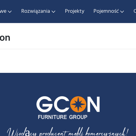
owe
Rozwiązania
Projekty
Pojemność
ion
Wiodący producent mebli komercyjnych!